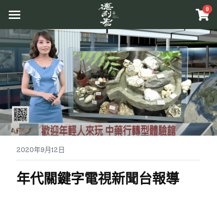
×
0
商品分類
首頁
所有商品分類
品牌介紹
原草入茶
原料介紹
商品介紹
溯源管理
原相工法
互動體驗
原草入茶
中草藥原料
原香提味
更多資訊
關於活動
2020年9月12日
辛香料植物
原相養生
Facebook
相關報導
年代關鍵字
電視新聞台報導
相關網站
搜索