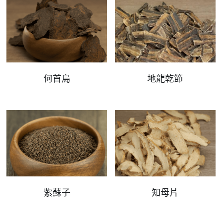
何首烏
地龍乾節
紫蘇子
知母片