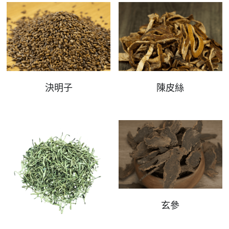
決明子
陳皮絲
玄參