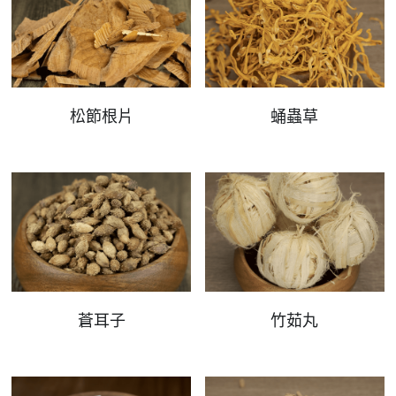
松節根片
蛹蟲草
蒼耳子
竹茹丸