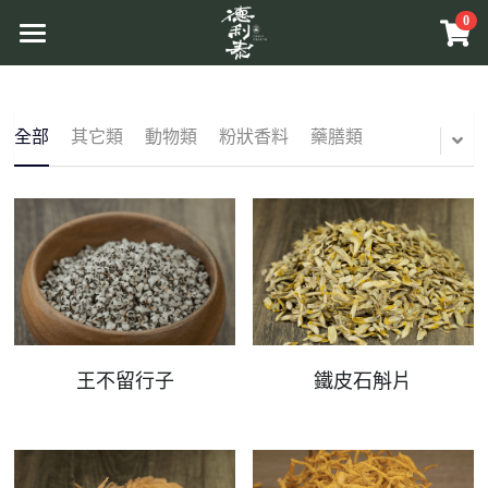
0
×
商品分類
首頁
所有商品分類
品牌介紹
全部
其它類
動物類
粉狀香料
藥膳類
原草入茶
原料介紹
商品介紹
溯源管理
原相工法
互動體驗
原草入茶
中草藥原料
原香提味
更多資訊
關於活動
辛香料植物
原相養生
王不留行子
鐵皮石斛片
Facebook
相關報導
相關網站
搜索