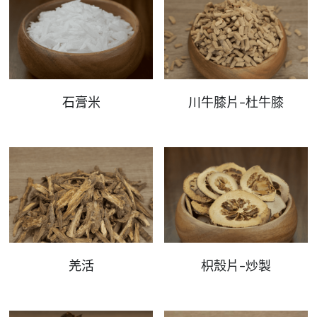
石膏米
川牛膝片-杜牛膝
羌活
枳殼片-炒製