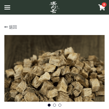
0
×
商品分類
首頁
返回
所有商品分類
品牌介紹
原草入茶
原料介紹
商品介紹
溯源管理
原相工法
互動體驗
原草入茶
中草藥原料
原香提味
更多資訊
關於活動
辛香料植物
原相養生
Facebook
相關報導
相關網站
搜索