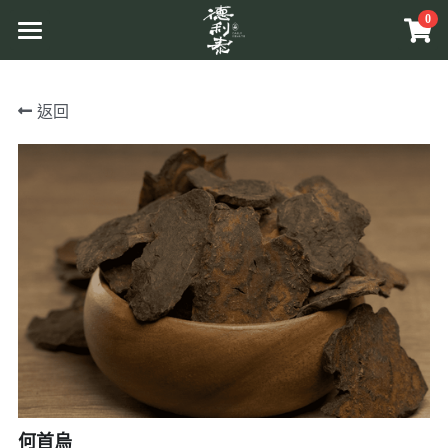
0
×
商品分類
首頁
返回
所有商品分類
品牌介紹
原草入茶
原料介紹
商品介紹
溯源管理
原相工法
互動體驗
原草入茶
中草藥原料
原香提味
更多資訊
關於活動
辛香料植物
原相養生
Facebook
相關報導
相關網站
搜索
何首烏