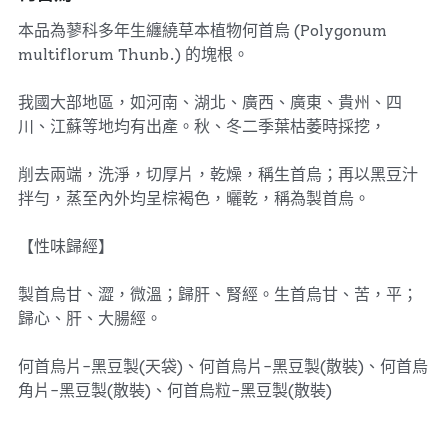
本品為蓼科多年生纏繞草本植物何首烏 (Polygonum
multiflorum Thunb.) 的塊根。
我國大部地區，如河南、湖北、廣西、廣東、貴州、四
川、江蘇等地均有出產。秋、冬二季葉枯萎時採挖，
削去兩端，洗淨，切厚片，乾燥，稱生首烏；再以黑豆汁
拌勻，蒸至內外均呈棕褐色，曬乾，稱為製首烏。
【性味歸經】
製首烏甘、澀，微溫；歸肝、腎經。生首烏甘、苦，平；
歸心、肝、大腸經。
何首烏片-黑豆製(天袋)、何首烏片-黑豆製(散裝)、何首烏
角片-黑豆製(散裝)、何首烏粒-黑豆製(散裝)