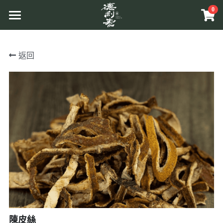
0
×
商品分類
首頁
返回
所有商品分類
品牌介紹
原草入茶
原料介紹
商品介紹
溯源管理
原相工法
互動體驗
原草入茶
中草藥原料
原香提味
更多資訊
關於活動
辛香料植物
原相養生
Facebook
相關報導
相關網站
搜索
陳皮絲