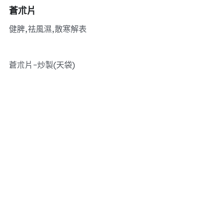
蒼朮片
健脾,祛風濕,散寒解表
蒼朮片-炒製(天袋)