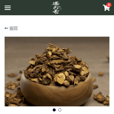
0
×
商品分類
首頁
返回
所有商品分類
品牌介紹
原草入茶
原料介紹
商品介紹
溯源管理
原相工法
互動體驗
原草入茶
中草藥原料
原香提味
更多資訊
關於活動
辛香料植物
原相養生
Facebook
相關報導
相關網站
搜索