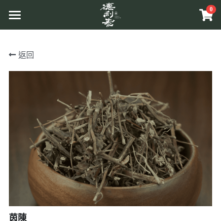
0
×
商品分類
首頁
返回
所有商品分類
品牌介紹
原草入茶
原料介紹
商品介紹
溯源管理
原相工法
互動體驗
原草入茶
中草藥原料
原香提味
更多資訊
關於活動
辛香料植物
原相養生
Facebook
相關報導
相關網站
搜索
茵陳