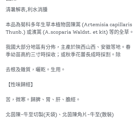
清暑解表,利水消腫
本品為菊科多年生草本植物茵陳蒿 (Artemisia capillaris
Thunb.) 或濱蒿 (A.scoparia Waldst. et kit) 等的全草。
我國大部分地區有分佈，主產於陝西山西、安徽等地。春
季幼苗高約三寸時採收；或秋季花蕾長成時採割。除
去根及雜質，曬乾。生用。
【性味歸經】
苦，微寒。歸脾、胃、肝、膽經。
北茵陳-牛至切製(天袋)、北茵陳角片-牛至(散裝)