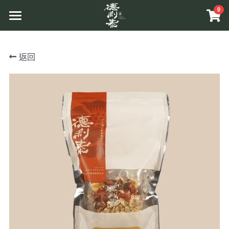
0
×
商品分類
首頁
返回
所有商品分類
品牌介紹
原草入茶
原料介紹
商品介紹
溯源管理
原相工法
互動體驗
原草入茶
中草藥原料
原香提味
更多資訊
關於活動
辛香料植物
原相養生
Facebook
相關報導
相關網站
搜索